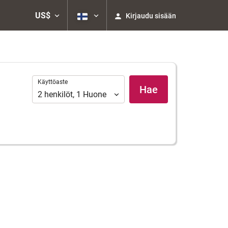
US$
Kirjaudu sisään
Käyttöaste
Käyttöaste
Hae
2
henkilöt
,
1
Huone