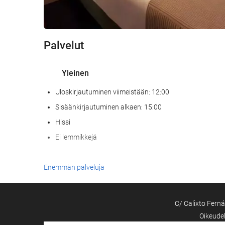
Palvelut
Yleinen
Uloskirjautuminen viimeistään: 12:00
Sisäänkirjautuminen alkaen: 15:00
Hissi
Ei lemmikkejä
Ruoka & juoma
Enemmän palveluja
À la carte -ravintola
C/ Calixto Ferná
Siivouspalvelut
Oikeude