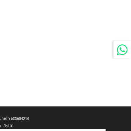
Puhelin
633654216
n käyttö