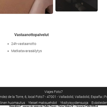
Vastaanottopalvelut
24h-vastaanotto
Matkatavarasäilytys
Internet
Ilmainen Wi-Fi
Viajes Foto7
ndez de la Torre, 6, local Foto7 - 47001 - Valladolid, Valladolid, España | 
llinen huomautus
Yleiset maksuehdot
Yksityisyydensuoja
Evästeide
Viajesfoto7, asesor de viajes de Zafiro Tours – Zatsa Viajes SL – Licencia CVM-2035-A