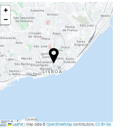
+
−
3000 ft
Leaflet
|
Map data ©
OpenStreetMap
contributors,
CC-BY-SA