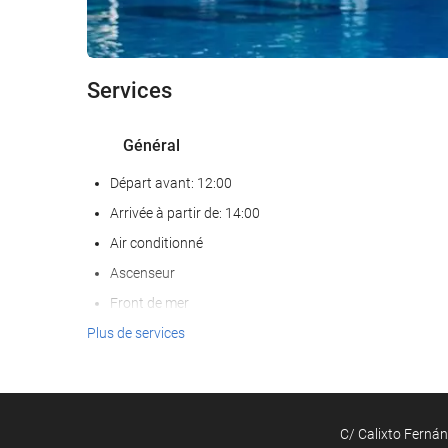
Services
Général
Départ avant: 12:00
Arrivée à partir de: 14:00
Air conditionné
Ascenseur
Front de mer
Réservé aux adultes
Plus de services
Chambres Non-fumeurs
Les animaux de compagnie ne sont pas acceptés
C/ Calixto Fernánd
Nourriture et boissons