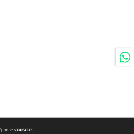
éléphone
633654216