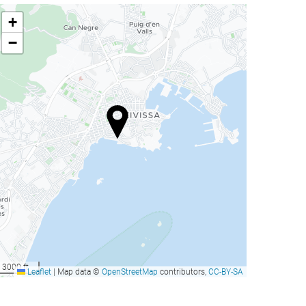
+
−
3000 ft
Leaflet
|
Map data ©
OpenStreetMap
contributors,
CC-BY-SA