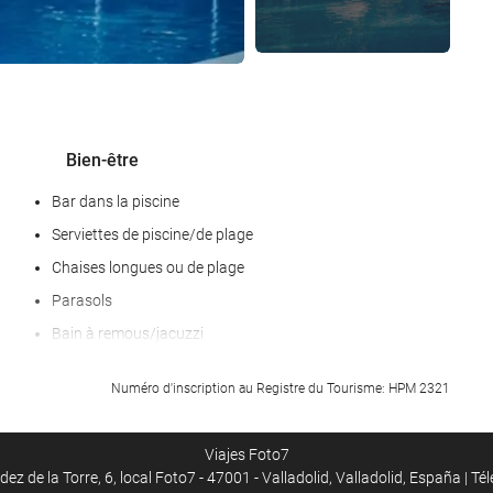
Bien-être
Bar dans la piscine
Serviettes de piscine/de plage
Chaises longues ou de plage
Parasols
Bain à remous/jacuzzi
Sauna
Numéro d'inscription au Registre du Tourisme: HPM 2321
Massage
Salle de Fitness
Viajes Foto7
ez de la Torre, 6, local Foto7 - 47001 - Valladolid, Valladolid, España | T
Piscine