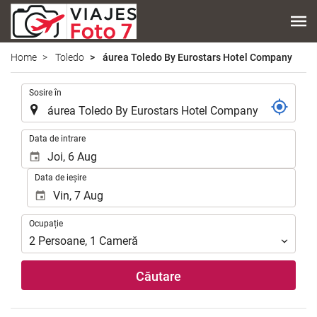
Home
Toledo
áurea Toledo By Eurostars Hotel Company
.
Sosire în
.
Data de intrare
Data de ieșire
Ocupație
Ocupație
2
Persoane
,
1
Cameră
Căutare