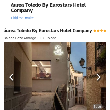
áurea Toledo By Eurostars Hotel
Company
Citiţi mai multe
áurea Toledo By Eurostars Hotel Company
Bajada Pozo Amargo 1-13 - Toledo
Anterioară
Urmă
1
/ 25