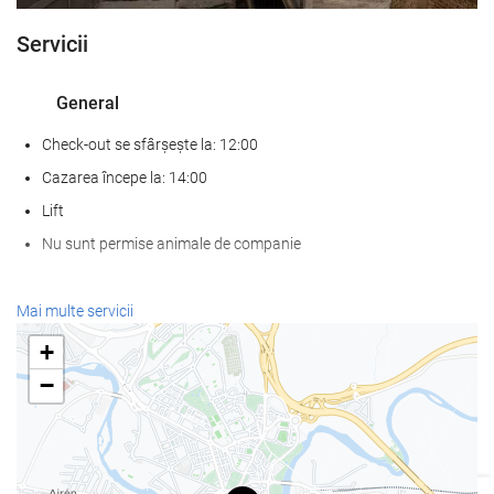
Servicii
General
Check-out se sfârșește la: 12:00
Cazarea începe la: 14:00
Lift
Nu sunt permise animale de companie
Servicii de primire
Mai multe servicii
recepţie deschisă nonstop
+
cameră de bagaje
−
Internet
WiFi gratuit