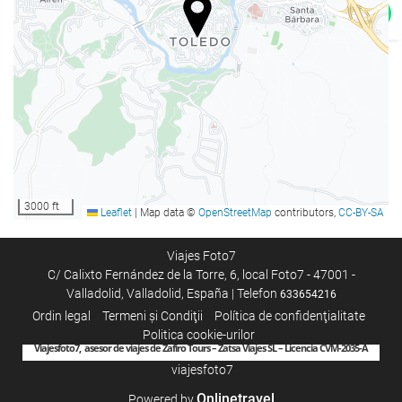
Servicii de curățenie
Spălătorie
SPA
Spa
3000 ft
Leaflet
|
Map data ©
OpenStreetMap
contributors,
CC-BY-SA
Viajes Foto7
C/ Calixto Fernández de la Torre, 6, local Foto7 - 47001 -
Valladolid, Valladolid, España | Telefon
633654216
Ordin legal
Termeni şi Condiţii
Política de confidenţialitate
Politica cookie-urilor
Viajesfoto7, asesor de viajes de Zafiro Tours – Zatsa Viajes SL – Licencia CVM-2035-A
viajesfoto7
Onlinetravel
Powered by