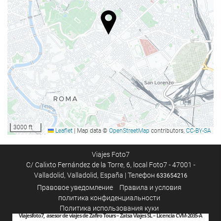
3000 ft
Leaflet
|
Map data ©
OpenStreetMap
contributors,
CC-BY-SA
Viajes Foto7
C/ Calixto Fernández de la Torre, 6, local Foto7 - 47001 -
Valladolid, Valladolid, España | Телефон
633654216
Правовое уведомление
Правила и условия
политика конфиденциальности
Политика использования куки
Viajesfoto7, asesor de viajes de Zafiro Tours – Zatsa Viajes SL – Licencia CVM-2035-A