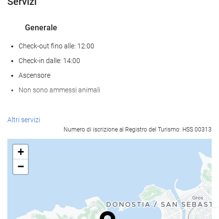
Servizi
Generale
Check-out fino alle: 12:00
Check-in dalle: 14:00
Ascensore
Non sono ammessi animali
Pasto e bevanda
Altri servizi
Numero di iscrizione al Registro del Turismo: HSS 00313
Ristorante à la carte
Bar
+
caffetteria sul posto
−
Servizio di accoglienza
reception 24 ore su 24