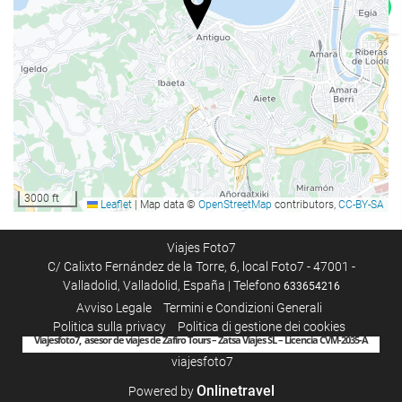
deposito bagagli
Parcheggio
Parcheggio
Internet
WiFi gratuito
3000 ft
Leaflet
|
Map data ©
OpenStreetMap
contributors,
CC-BY-SA
Servizio di pulizia
Lavanderia
Viajes Foto7
C/ Calixto Fernández de la Torre, 6, local Foto7 - 47001 -
Valladolid, Valladolid, España | Telefono
633654216
Avviso Legale
Termini e Condizioni Generali
Politica sulla privacy
Politica di gestione dei cookies
Viajesfoto7, asesor de viajes de Zafiro Tours – Zatsa Viajes SL – Licencia CVM-2035-A
viajesfoto7
Onlinetravel
Powered by