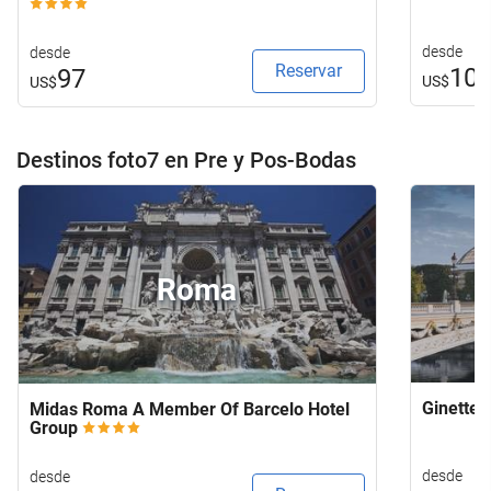
desde
desde
Reservar
10
97
US$
US$
Destinos foto7 en Pre y Pos-Bodas
Roma
Ginette 
Midas Roma A Member Of Barcelo Hotel
Group
desde
desde