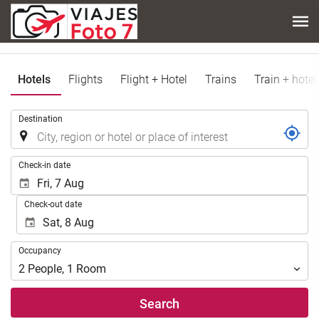
Hotels
Flights
Flight + Hotel
Trains
Train + hotel
.
Destination
.
Check-in date
Check-out date
Occupancy
Occupancy
2
People
,
1
Room
Search