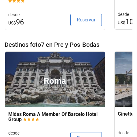
desde
desde
Reservar
10
96
US$
US$
Destinos foto7 en Pre y Pos-Bodas
Roma
Ginette 
Midas Roma A Member Of Barcelo Hotel
Group
desde
desde