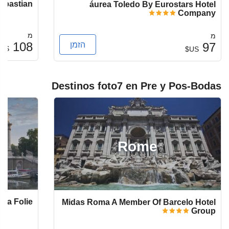
Sebastian
áurea Toledo By Eurostars Hotel
Company
מ
מ
הזמן
108
97
US$
US$
Destinos foto7 en Pre y Pos-Bodas
Rome
 La Folie
Midas Roma A Member Of Barcelo Hotel
Group