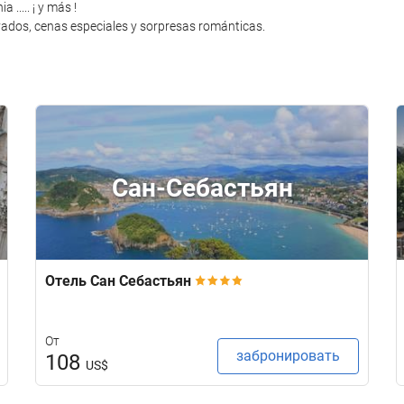
..... ¡ y más !
rivados, cenas especiales y sorpresas románticas.
Сан-Себастьян
Отель Сан Себастьян
От
забронировать
108
US$