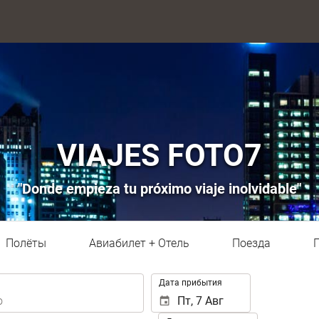
VIAJES FOTO7
"Donde empieza tu próximo viaje inolvidable"
Полёты
Авиабилет + Отель
Поезда
.
Дата прибытия