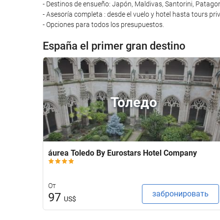
- Destinos de ensueño: Japón, Maldivas, Santorini, Patagonia 
- Asesoría completa : desde el vuelo y hotel hasta tours p
- Opciones para todos los presupuestos.
España el primer gran destino
Толедо
áurea Toledo By Eurostars Hotel Company
От
забронировать
97
US$