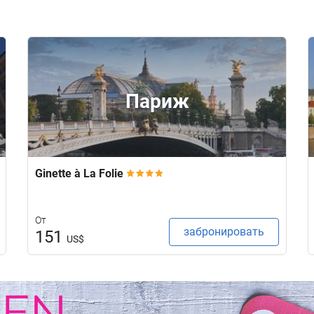
Париж
Ginette à La Folie
От
забронировать
151
US$