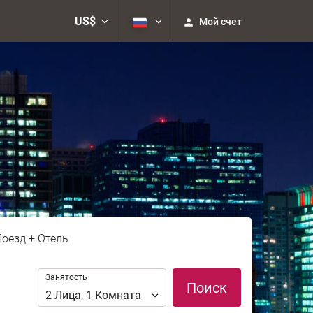
US$
Мой счет
Поезд + Отель
Занятость
Занятость
Поиск
2
Лица
,
1
Комната