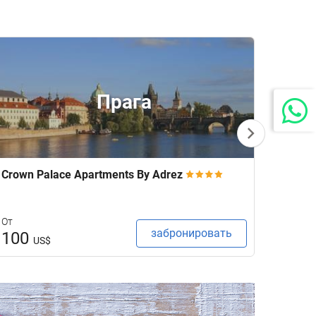
Прага
Crown Palace Apartments By Adrez
Parad
От
От
забронировать
100
298
US$