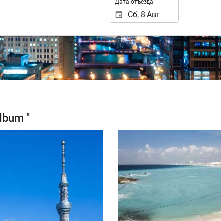
Дата отъезда
lbum "