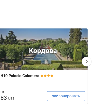
Кордова
H10 Palacio Colomera
Galici
От
От
забронировать
83
94
US$
U