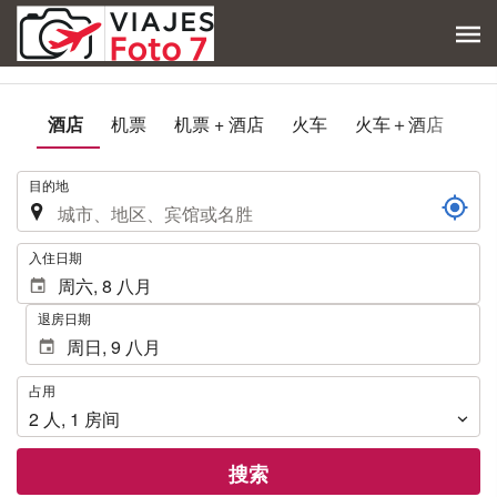
酒店
机票
机票 + 酒店
火车
火车＋酒店
.
目的地
.
入住日期
退房日期
占
占用
用
2
人
,
1
房间
搜索