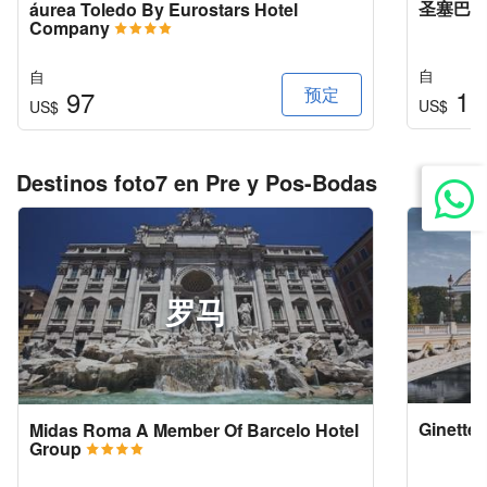
圣塞巴
áurea Toledo By Eurostars Hotel
Company
自
自
预定
10
97
US$
US$
Destinos foto7 en Pre y Pos-Bodas
罗马
Ginette 
Midas Roma A Member Of Barcelo Hotel
Group