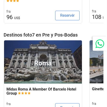
fra
fra
Reservér
108
96
US
US$
Destinos foto7 en Pre y Pos-Bodas
Roma
Ginette 
Midas Roma A Member Of Barcelo Hotel
Group
fra
fra