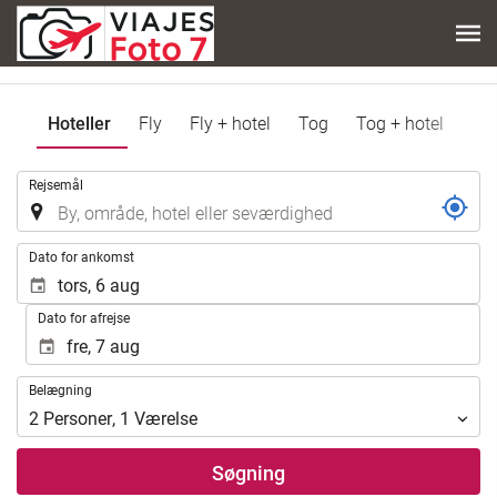
Hoteller
Fly
Fly + hotel
Tog
Tog + hotel
.
Rejsemål
.
Dato for ankomst
Dato for afrejse
Belægning
Belægning
2
Personer
,
1
Værelse
Søgning