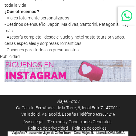
toda la vida.
¿Qué ofrecemos ?
- Viajes totalmente personalizados
- Destinos de ensueño: Japón, Maldivas, Santorini, Patagonia ..... ¡ y
más !
- Asesoría completa : desde el vuelo y hotel hasta tours privados,
cenas especiales y sorpresas románticas.
- Opciones para todos los presupuestos.
Publicidad
Viajes Foto7
C/ Calixto Fernández de la Torre, 6, local Foto7 - 47001 -
Valladolid, Valladolid, España | Teléfono
633654216
Aviso legal
Términos y Condiciones Generales
Política de privacidad
Política de cookies
Viajesfoto7, asesor de viajes de Zafiro Tours – Zatsa Viajes SL – Licencia CVM-2035-A