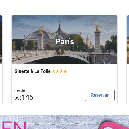
París
Ginette à La Folie
desde
Reservar
145
US$