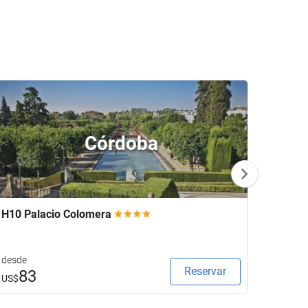
Córdoba
H10 Palacio Colomera
Galici
desde
desde
Reservar
83
9
US$
US$