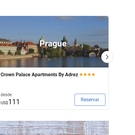
Prague
Crown Palace Apartments By Adrez
Parad
desde
desde
Reservar
111
2
US$
US$