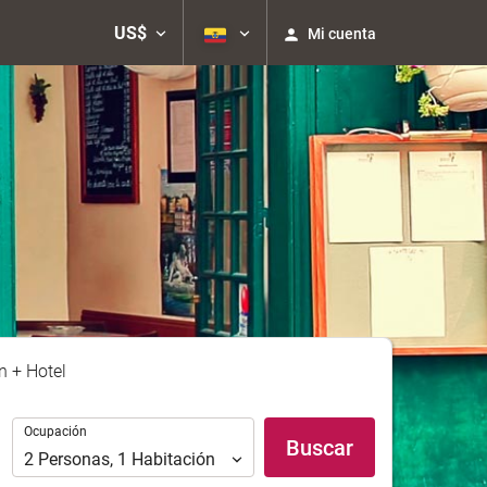
US$
Mi cuenta
n + Hotel
Ocupación
Ocupación
Buscar
2
Personas
,
1
Habitación