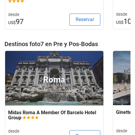
desde
desde
Reservar
10
97
US$
US$
Destinos foto7 en Pre y Pos-Bodas
Roma
Ginette 
Midas Roma A Member Of Barcelo Hotel
Group
desde
desde