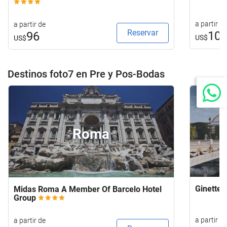
a partir d
a partir de
Reservar
10
96
US$
US$
Destinos foto7 en Pre y Pos-Bodas
Roma
Ginette 
Midas Roma A Member Of Barcelo Hotel
Group
a partir de
a partir de