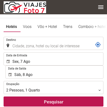
Hotéis
Voos
Vôo + Hotel
Trens
Comboio + hotel
.
Destino
.
Data de Entrada
Data de Saída
Ocupação
Ocupação
2
Pessoas
,
1
Quarto
Pesquisar