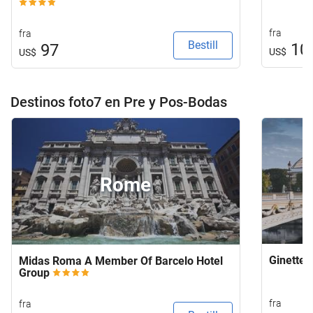
fra
fra
Bestill
10
97
US$
US$
Destinos foto7 en Pre y Pos-Bodas
Rome
Ginette 
Midas Roma A Member Of Barcelo Hotel
Group
fra
fra