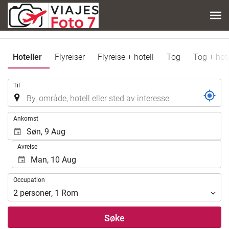
Hoteller
Flyreiser
Flyreise + hotell
Tog
Tog + hote
.
Til
.
Ankomst
Avreise
Occupation
Occupation
2
personer
,
1
Rom
Søke